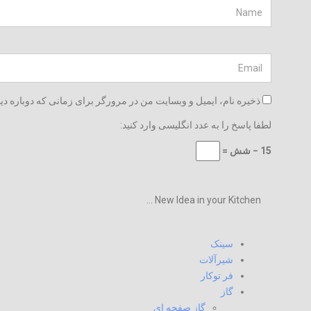
ذخیره نام، ایمیل و وبسایت من در مرورگر برای زمانی که دوباره دی
لطفا پاسخ را به عدد انگلیسی وارد کنید:
15 − شش =
New Idea in your Kitchen ...
سینک
شیرآلات
فر توکار
گاز
گاز صفحه ای