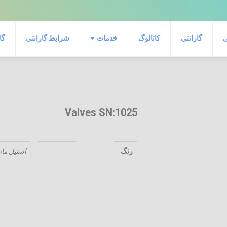
ی
گارانتی
کاتالوگ
خدمات
شرایط گارانتی
گا
Valves SN:1025
رنگ
استیل ما