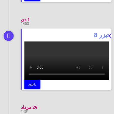
1 دی
1403
تیزر 8
دانلود
29 مرداد
1401