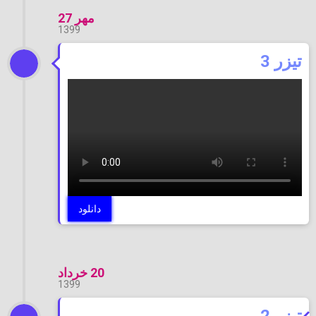
مهر 27
1399
تیزر 3
دانلود
20 خرداد
1399
تیزر 2