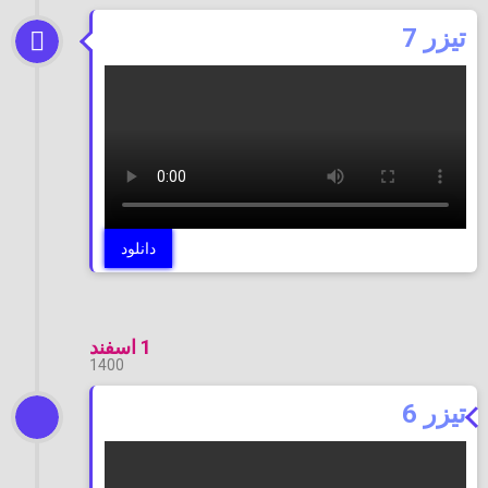
تیزر 7
دانلود
1 اسفند
1400
تیزر 6