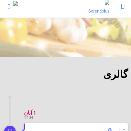
گالری
1 آبان
1404
تیزر 9