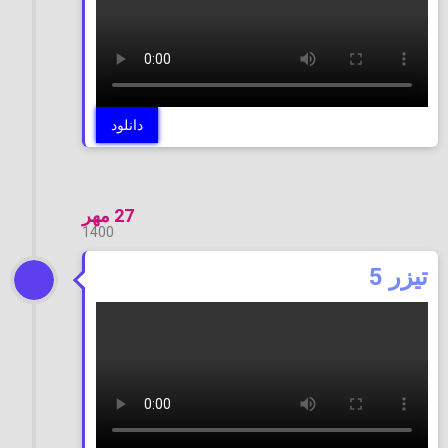
دانلود
27 مهر
1400
تیزر 5