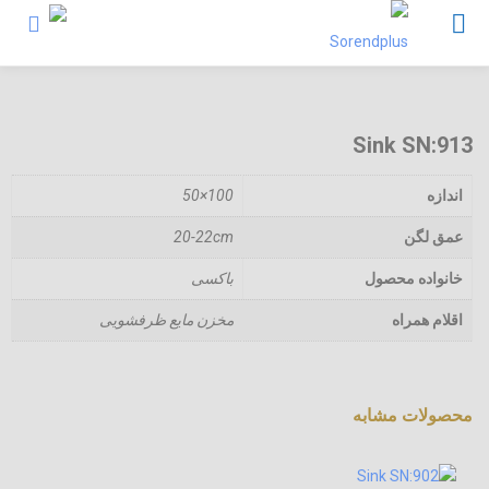
Sink SN:913
اندازه
100×50
عمق لگن
20-22cm
خانواده محصول
باکسی
اقلام همراه
مخزن مایع ظرفشویی
محصولات مشابه