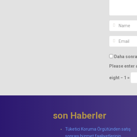
Daha sonrak
Please enter 
eight − 1 =
son Haberler
Tüketici Koruma Örgütünden satış
sonrası hizmet faaliyetlerinin