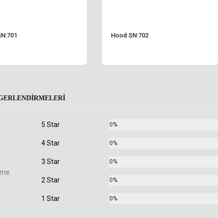
N:701
Hood SN:702
GERLENDIRMELERI
5 Star
0%
4 Star
0%
3 Star
0%
rme
2 Star
0%
1 Star
0%