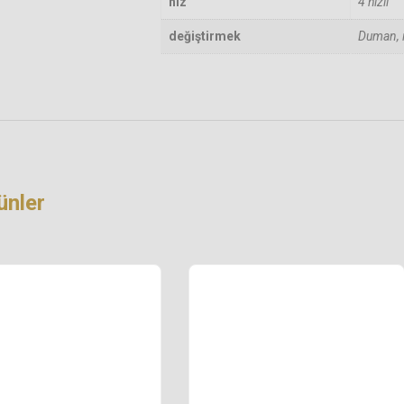
hız
4 hızlı
değiştirmek
Duman, ı
rünler