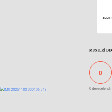
Hood S
MUSTERI DE
0
0 derecelendi