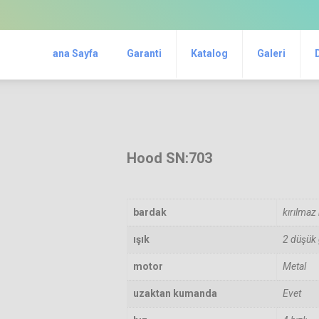
ana Sayfa
Garanti
Katalog
Galeri
Hood SN:703
bardak
kırılmaz 
ışık
2 düşük
motor
Metal
uzaktan kumanda
Evet