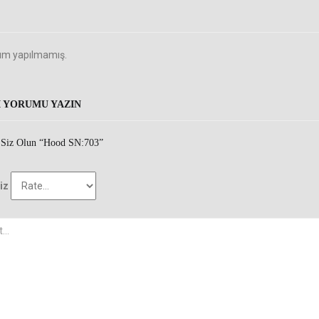
um yapılmamış.
I YORUMU YAZIN
 Siz Olun “Hood SN:703”
iz