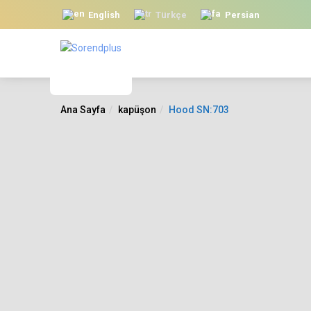
English
Türkçe
Persian
Ana Sayfa
kapüşon
Hood SN:703