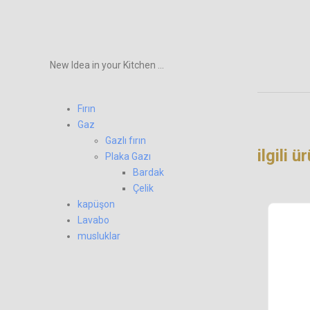
New Idea in your Kitchen ...
Fırın
Gaz
Gazlı fırın
ilgili ü
Plaka Gazı
Bardak
Çelik
kapüşon
Lavabo
musluklar