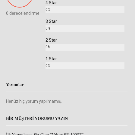
4 Star
0%
0 derecelendirme
3 Star
0%
2 Star
0%
1 Star
0%
Yorumlar
Henüz hiç yorum yapılmamış.
BIR MÜŞTERI YORUMU YAZIN
İlk Yorumlayan Siz Olun “Valves SN:1003T”