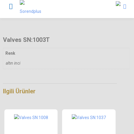
Valves SN:1003T
Renk
altın inci
Ilgili Ürünler