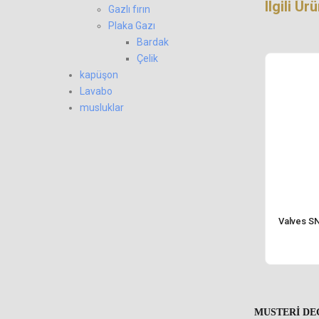
Ilgili Ür
Gazlı fırın
Plaka Gazı
Bardak
Çelik
kapüşon
Lavabo
musluklar
Valves S
MUSTERI DE