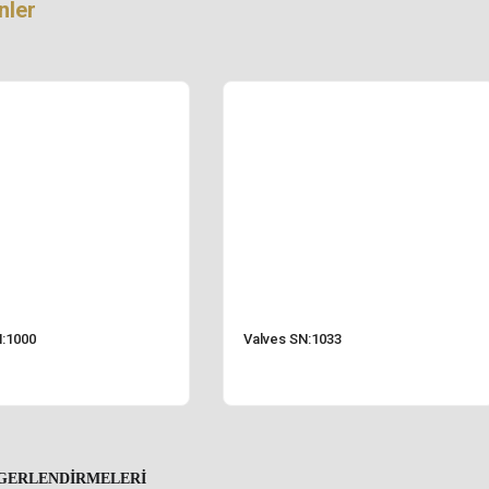
ünler
N:1000
Valves SN:1033
GERLENDIRMELERI