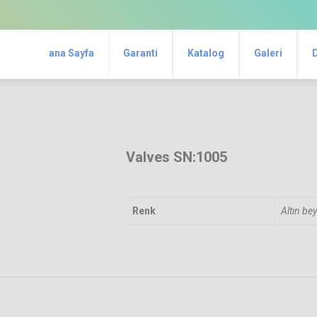
ana Sayfa
Garanti
Katalog
Galeri
Valves SN:1005
Renk
Altın be