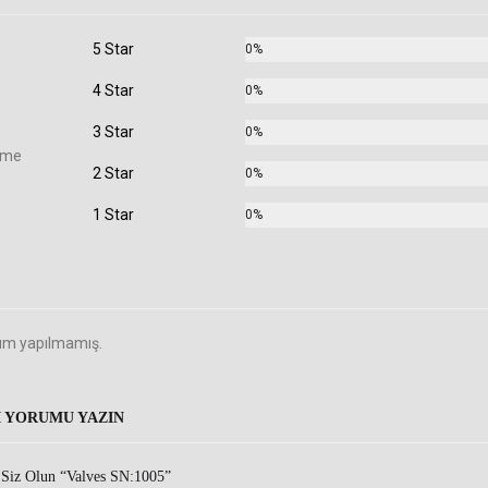
5 Star
0%
4 Star
0%
3 Star
0%
rme
2 Star
0%
1 Star
0%
um yapılmamış.
I YORUMU YAZIN
 Siz Olun “Valves SN:1005”