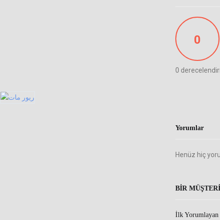
0
0 derecelendi
Yorumlar
Henüz hiç yor
BIR MÜŞTER
İlk Yorumlayan