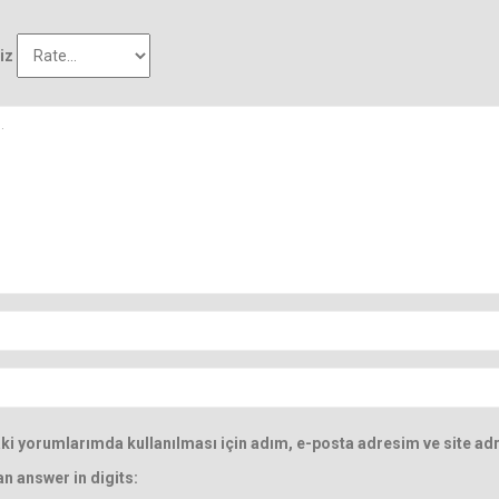
iz
i yorumlarımda kullanılması için adım, e-posta adresim ve site adr
an answer in digits: