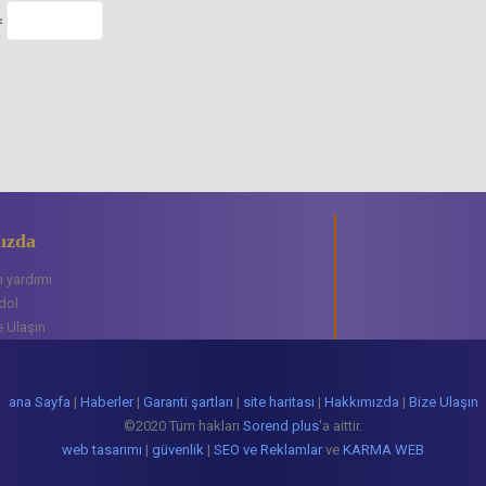
=
ızda
n yardımı
dol
e Ulaşın
ana Sayfa
|
Haberler
|
Garanti şartları
|
site haritası
|
Hakkımızda
|
Bize Ulaşın
©2020 Tüm hakları
Sorend plus
'a aittir.
web tasarımı
|
güvenlik
|
SEO ve Reklamlar
ve
KARMA WEB