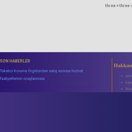
three × three 
SON HABERLER
Hakkım
Tüketici Koruma Örgütünden satış sonrası hizmet
ürü
faaliyetlerinin onaylanması
kay
Biz